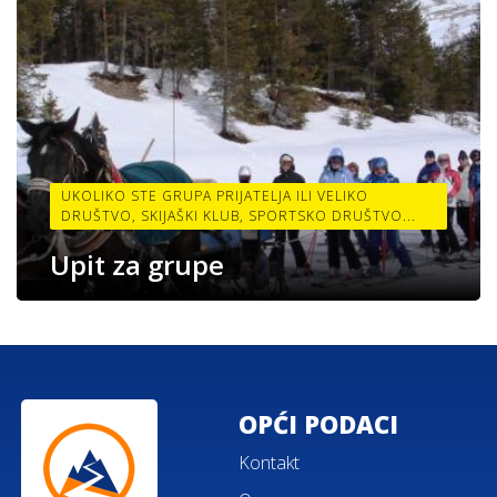
UKOLIKO STE GRUPA PRIJATELJA ILI VELIKO
DRUŠTVO, SKIJAŠKI KLUB, SPORTSKO DRUŠTVO...
Upit za grupe
OPĆI PODACI
Kontakt