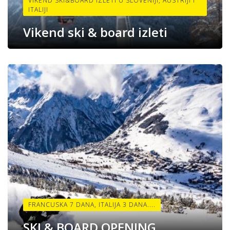
VIKEND SKI&BOARD IZLETI U SLOVENIJI, AUSTRIJI I
ITALIJI
Vikend ski & board izleti
FRANCUSKA 7 DANA, ITALIJA 3 DANA....
SKI & BOARD OPENING