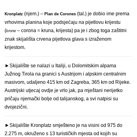
(njem.) –
(tal.) je dobio ime prema
Kronplatz
Plan de Corones
vrhovima planina koje podsjećaju na pijetlovu krijestu
(
– corona = kruna, krijesta) pa je i zbog toga zaštitni
krone
znak skijališta crvena pijetlova glava s izraženom
krijestom.
►
Skijalište se nalazi u Italiji, u Dolomitskim alpama
Južnog Tirola na granici s Austrijom i alpskim centralnim
masivom, udaljeno 415 km od Zagreba, 365 km od Rijeke.
Austrijski utjecaj ovdje je vrlo jak, pa mještani nerijetko
pričaju njemački bolje od talijanskog, a svi natpisi su
dvojezični.
►Skijalište Kronplatz smješteno je na visini od 975 do
2.275 m, okruženo s 13 turističkih mjesta od kojih su