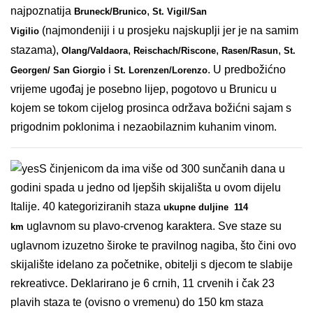
najpoznatija
,
Bruneck/Brunico
St. Vigil/San
(najmondeniji i u prosjeku najskuplji jer je na samim
Vigilio
stazama),
,
,
,
Olang/Valdaora
Reischach/Riscone
Rasen/Rasun
St.
i
. U predbožićno
Georgen/ San Giorgio
St. Lorenzen/Lorenzo
vrijeme ugođaj je posebno lijep, pogotovo u Brunicu u
kojem se tokom cijelog prosinca održava božićni sajam s
prigodnim poklonima i nezaobilaznim kuhanim vinom.
S činjenicom da ima više od 300 sunčanih dana u
godini spada u jedno od ljepših skijališta u ovom dijelu
Italije. 40 kategoriziranih staza
ukupne duljine 114
uglavnom su plavo-crvenog karaktera. Sve staze su
km
uglavnom izuzetno široke te pravilnog nagiba, što čini ovo
skijalište idelano za početnike, obitelji s djecom te slabije
rekreativce. Deklarirano je 6 crnih, 11 crvenih i čak 23
plavih staza te (ovisno o vremenu) do 150 km staza