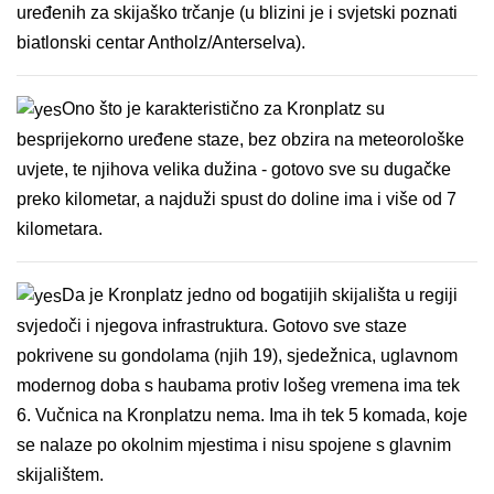
uređenih za skijaško trčanje (u blizini je i svjetski poznati
biatlonski centar Antholz/Anterselva).
Ono što je karakteristično za Kronplatz su
besprijekorno uređene staze, bez obzira na meteorološke
uvjete, te njihova velika dužina - gotovo sve su dugačke
preko kilometar, a najduži spust do doline ima i više od 7
kilometara.
Da je Kronplatz jedno od bogatijih skijališta u regiji
svjedoči i njegova infrastruktura. Gotovo sve staze
pokrivene su gondolama (njih 19), sjedežnica, uglavnom
modernog doba s haubama protiv lošeg vremena ima tek
6. Vučnica na Kronplatzu nema. Ima ih tek 5 komada, koje
se nalaze po okolnim mjestima i nisu spojene s glavnim
skijalištem.